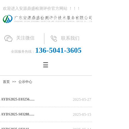
欢迎进入安源鼎盛检测评价官方网站 ！！！
关注微信
联系我们
136-5041-3605
全国服务热线：
首页
>>
公示中心
AYDS2025-E03256......
2025-05-27
AYDS2025-S03288......
2025-05-15