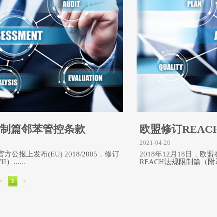
限制篇邻苯管控条款
欧盟修订REA
2021-04-20
方公报上发布(EU) 2018/2005，修订
2018年12月18日，欧盟
......
REACH法规限制篇（附录XV
<
1
>