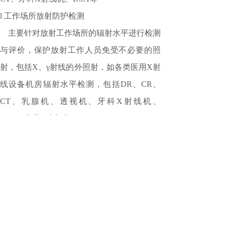
l
工作场所放射防护检测
主要针对放射工作场所的辐射水平进行检测
与评价，保护放射工作人员免受不必要的照
射，包括
X、γ射线的外照射，如各类医用X射
线设备机房辐射水平检测，包括DR、CR、
CT、乳腺机、透视机、牙科X射线机、
DSA、车载X光机等；
l
工业
X射线设备防护检测
主要针对
X射线荧光分析仪、工业探伤机、
X射线无损透视机、测厚仪、X射线行李安检
机等；
l
放射工作人员个人剂量监测
通过为放射工作人员提供个人剂量监测，以