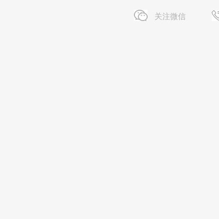
关注微信
首页
我们的服务
关于我们
公
三丰精密玻璃科技有限公司技术报告公开信息表
siteonline.cn/upload/1b0p.pdf